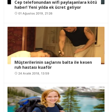
Cep telefonundan wifi paylaşanlara kötü
haber! Yeni yılda ek ücret geliyor
01 Ağustos 2019, 21:26
access_time
Müşterilerinin saçlarını balta ile kesen
ruh hastası kuaför
24 Aralık 2018, 13:59
access_time