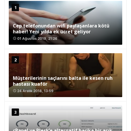
Cep telefonundan wifi paylaşanlara kötü
haber! Yeni yılda ek ücret geliyor
01 Ağustos 2019, 21:26
access_time
Müşterilerinin saçlarını balta ile kesen ruh
hastası kuaför
24 Aralık 2018, 13:59
access_time
cPanel ve Plesk’e alternatif harika bir açık