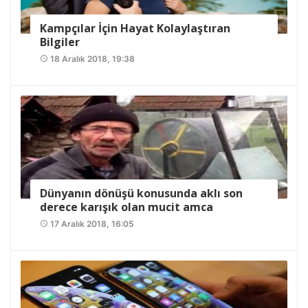
Kampçılar İçin Hayat Kolaylaştıran
Bilgiler
18 Aralık 2018, 19:38
access_time
Dünyanın dönüşü konusunda aklı son
derece karışık olan mucit amca
17 Aralık 2018, 16:05
access_time