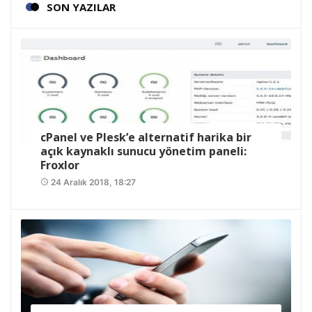
SON YAZILAR
cPanel ve Plesk’e alternatif harika bir
açık kaynaklı sunucu yönetim paneli:
Froxlor
24 Aralık 2018, 18:27
access_time