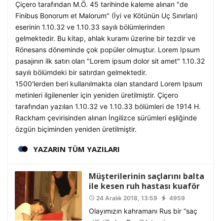
Çiçero tarafından M.Ö. 45 tarihinde kaleme alınan "de
Finibus Bonorum et Malorum" (İyi ve Kötünün Uç Sınırları)
eserinin 1.10.32 ve 1.10.33 sayılı bölümlerinden
gelmektedir. Bu kitap, ahlak kuramı üzerine bir tezdir ve
Rönesans döneminde çok popüler olmuştur. Lorem Ipsum
pasajının ilk satırı olan "Lorem ipsum dolor sit amet" 1.10.32
sayılı bölümdeki bir satırdan gelmektedir.
1500'lerden beri kullanılmakta olan standard Lorem Ipsum
metinleri ilgilenenler için yeniden üretilmiştir. Çiçero
tarafından yazılan 1.10.32 ve 1.10.33 bölümleri de 1914 H.
Rackham çevirisinden alınan İngilizce sürümleri eşliğinde
özgün biçiminden yeniden üretilmiştir.
YAZARIN TÜM YAZILARI
Müşterilerinin saçlarını balta
ile kesen ruh hastası kuaför
24 Aralık 2018, 13:59
4959
access_time
Olayımızın kahramanı Rus bir “saç