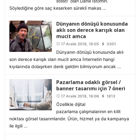
stilisti” olan Daniil Istomin.
Söylediğine göre saç keserken sürekli makas ...
Dünyanın dönüşü konusunda
aklı son derece karışık olan
mucit amca
17 Aralık 2018, 16:05
3301
access_time
Dünyanın dönüşü konusunda aklı
son derece karışık olan mucit amca İnternetin hangi
kıyılarında dolaşırken denk geldim bilmiyorum ancak ...
Pazarlama odaklı görsel /
banner tasarımı için 7 öneri
17 Aralık 2018, 16:06
1813
access_time
Özellikle dijital
pazarlama çalışmalarının en kilit
noktası görsel tasarımlarıdır. Ürün, hizmet ya da kampanya
ile ilgili ...