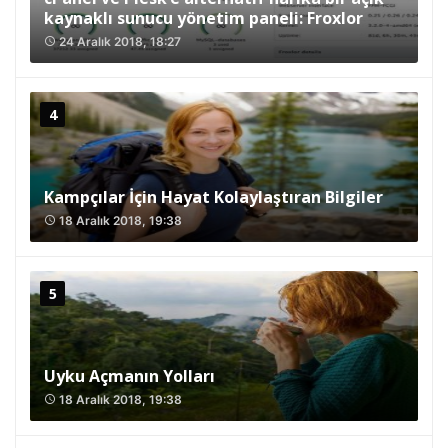
kaynaklı sunucu yönetim paneli: Froxlor
24 Aralık 2018, 18:27
access_time
Kampçılar İçin Hayat Kolaylaştıran Bilgiler
18 Aralık 2018, 19:38
access_time
Uyku Açmanın Yolları
18 Aralık 2018, 19:38
access_time