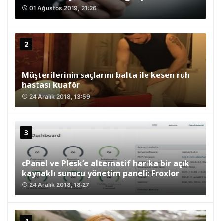
01 Ağustos 2019, 21:26
access_time
Müşterilerinin saçlarını balta ile kesen ruh
hastası kuaför
24 Aralık 2018, 13:59
access_time
cPanel ve Plesk’e alternatif harika bir açık
kaynaklı sunucu yönetim paneli: Froxlor
24 Aralık 2018, 18:27
access_time