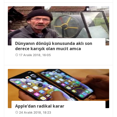
Dünyanın dönüşü konusunda aklı son
derece karışık olan mucit amca
17 Aralık 2018, 16:05
access_time
Apple’dan radikal karar
24 Aralık 2018, 18:23
access_time