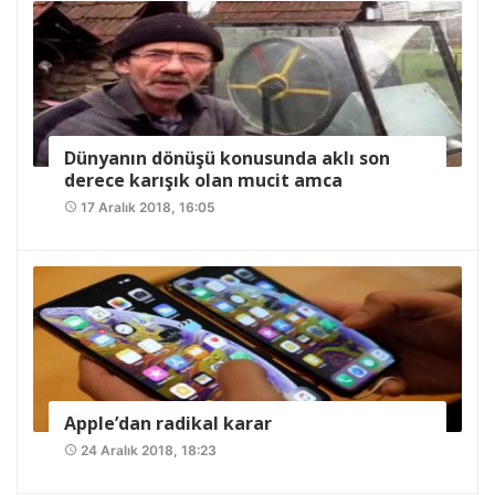
Dünyanın dönüşü konusunda aklı son
derece karışık olan mucit amca
17 Aralık 2018, 16:05
access_time
Apple’dan radikal karar
24 Aralık 2018, 18:23
access_time