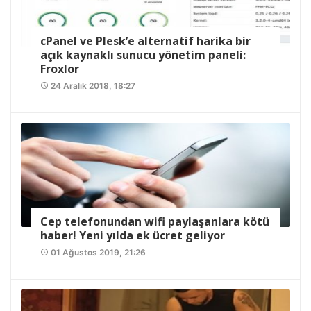
cPanel ve Plesk’e alternatif harika bir
açık kaynaklı sunucu yönetim paneli:
Froxlor
24 Aralık 2018, 18:27
access_time
Cep telefonundan wifi paylaşanlara kötü
haber! Yeni yılda ek ücret geliyor
01 Ağustos 2019, 21:26
access_time