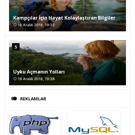
Kampçılar İçin Hayat Kolaylaştıran Bilgiler
18 Aralık 2018, 19:38
access_time
Uyku Açmanın Yolları
18 Aralık 2018, 19:38
access_time
REKLAMLAR