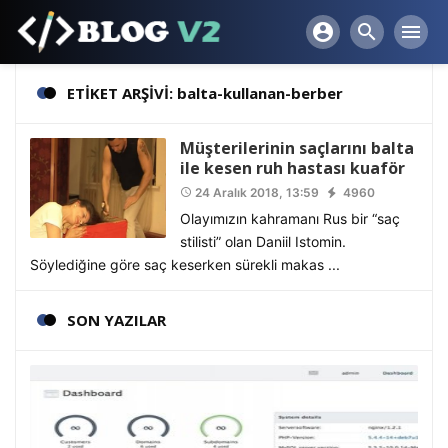
account_circle
search
menu
ETİKET ARŞİVİ: balta-kullanan-berber
Müşterilerinin saçlarını balta
ile kesen ruh hastası kuaför
24 Aralık 2018, 13:59
4960
access_time
Olayımızın kahramanı Rus bir “saç
stilisti” olan Daniil Istomin.
Söylediğine göre saç keserken sürekli makas ...
SON YAZILAR