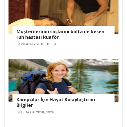
Müşterilerinin saçlarını balta ile kesen
ruh hastası kuaför
24 Aralık 2018, 13:59
access_time
Kampçılar İçin Hayat Kolaylaştıran
Bilgiler
18 Aralık 2018, 19:38
access_time