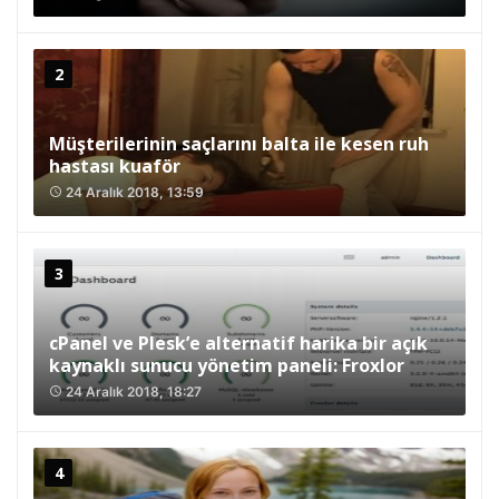
Müşterilerinin saçlarını balta ile kesen ruh
hastası kuaför
24 Aralık 2018, 13:59
access_time
cPanel ve Plesk’e alternatif harika bir açık
kaynaklı sunucu yönetim paneli: Froxlor
24 Aralık 2018, 18:27
access_time