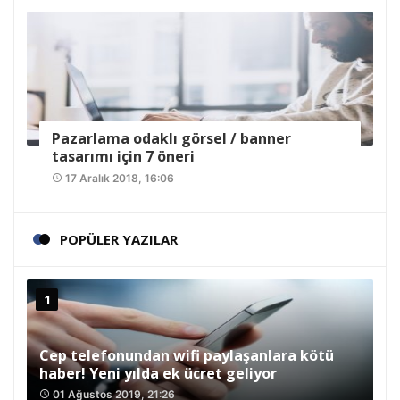
Pazarlama odaklı görsel / banner
tasarımı için 7 öneri
17 Aralık 2018, 16:06
access_time
POPÜLER YAZILAR
Cep telefonundan wifi paylaşanlara kötü
haber! Yeni yılda ek ücret geliyor
01 Ağustos 2019, 21:26
access_time