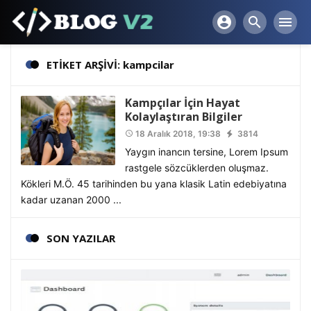
account_circle
search
menu
ETİKET ARŞİVİ: kampcilar
Kampçılar İçin Hayat
Kolaylaştıran Bilgiler
18 Aralık 2018, 19:38
3814
access_time
Yaygın inancın tersine, Lorem Ipsum
rastgele sözcüklerden oluşmaz.
Kökleri M.Ö. 45 tarihinden bu yana klasik Latin edebiyatına
kadar uzanan 2000 ...
SON YAZILAR