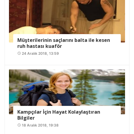
Müşterilerinin saçlarını balta ile kesen
ruh hastası kuaför
24 Aralık 2018, 13:59
access_time
Kampçılar İçin Hayat Kolaylaştıran
Bilgiler
18 Aralık 2018, 19:38
access_time