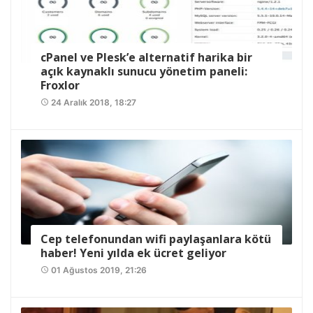
cPanel ve Plesk’e alternatif harika bir
açık kaynaklı sunucu yönetim paneli:
Froxlor
24 Aralık 2018, 18:27
access_time
Cep telefonundan wifi paylaşanlara kötü
haber! Yeni yılda ek ücret geliyor
01 Ağustos 2019, 21:26
access_time