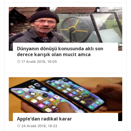
Dünyanın dönüşü konusunda aklı son
derece karışık olan mucit amca
17 Aralık 2018, 16:05
access_time
Apple’dan radikal karar
24 Aralık 2018, 18:23
access_time