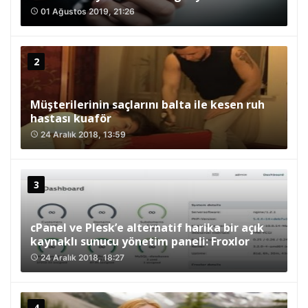
01 Ağustos 2019, 21:26
access_time
Müşterilerinin saçlarını balta ile kesen ruh
hastası kuaför
24 Aralık 2018, 13:59
access_time
cPanel ve Plesk’e alternatif harika bir açık
kaynaklı sunucu yönetim paneli: Froxlor
24 Aralık 2018, 18:27
access_time