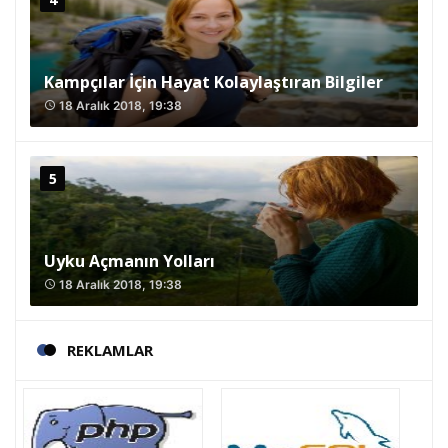
Kampçılar İçin Hayat Kolaylaştıran Bilgiler
18 Aralık 2018, 19:38
access_time
Uyku Açmanın Yolları
18 Aralık 2018, 19:38
access_time
REKLAMLAR